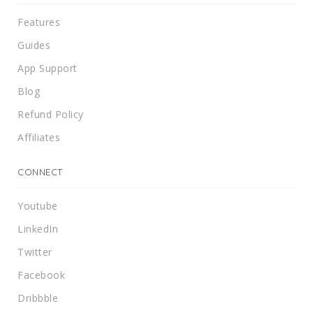
Features
Guides
App Support
Blog
Refund Policy
Affiliates
CONNECT
Youtube
LinkedIn
Twitter
Facebook
Dribbble