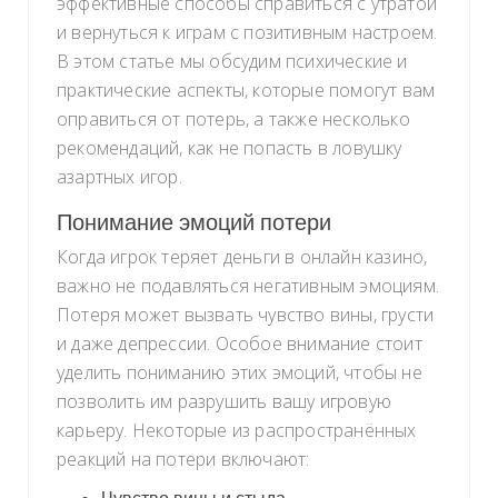
эффективные способы справиться с утратой
и вернуться к играм с позитивным настроем.
В этом статье мы обсудим психические и
практические аспекты, которые помогут вам
оправиться от потерь, а также несколько
рекомендаций, как не попасть в ловушку
азартных игор.
Понимание эмоций потери
Когда игрок теряет деньги в онлайн казино,
важно не подавляться негативным эмоциям.
Потеря может вызвать чувство вины, грусти
и даже депрессии. Особое внимание стоит
уделить пониманию этих эмоций, чтобы не
позволить им разрушить вашу игровую
карьеру. Некоторые из распространённых
реакций на потери включают: