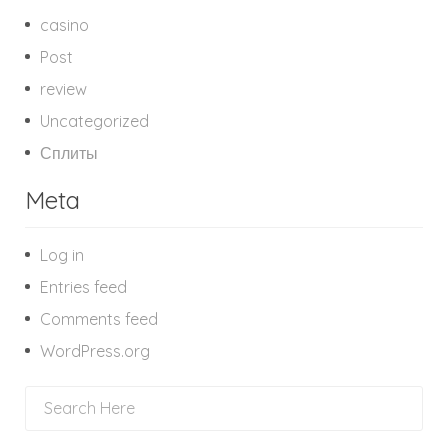
casino
Post
review
Uncategorized
Сплиты
Meta
Log in
Entries feed
Comments feed
WordPress.org