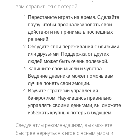
вам справиться с потерей:
Перестаньте играть на время. Сделайте
паузу, чтобы проанализировать свои
действия и не принимать поспешных
решений.
Обсудите свои переживания с близкими
или друзьями. Поддержка от других
людей может быть очень полезной.
Запишите свои мысли и чувства.
Ведение дневника может помочь вам
лучше понять свои эмоции.
Изучите стратегии управления
банкроллом. Научившись правильно
управлять своими деньгами, вы сможете
избежать крупных потерь в будущем.
Следуя этим рекомендациям, вы сможете
быстрее вернуться к игре с ясным умом и