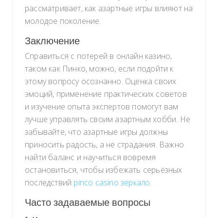
рассматривает, как азартные игры влияют на
молодое поколение.
Заключение
Справиться с потерей в онлайн казино,
таком как Пинко, можно, если подойти к
этому вопросу осознанно. Оценка своих
эмоций, применение практических советов
и изучение опыта экспертов помогут вам
лучше управлять своим азартным хобби. Не
забывайте, что азартные игры должны
приносить радость, а не страдания. Важно
найти баланс и научиться вовремя
остановиться, чтобы избежать серьёзных
последствий
pinco casino зеркало
.
Часто задаваемые вопросы