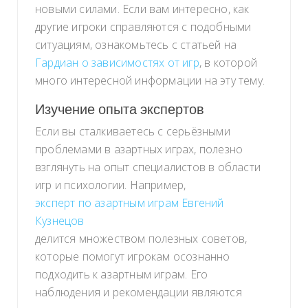
новыми силами. Если вам интересно, как
другие игроки справляются с подобными
ситуациям, ознакомьтесь с статьей на
Гардиан о зависимостях от игр
, в которой
много интересной информации на эту тему.
Изучение опыта экспертов
Если вы сталкиваетесь с серьёзными
проблемами в азартных играх, полезно
взглянуть на опыт специалистов в области
игр и психологии. Например,
эксперт по азартным играм Евгений
Кузнецов
делится множеством полезных советов,
которые помогут игрокам осознанно
подходить к азартным играм. Его
наблюдения и рекомендации являются